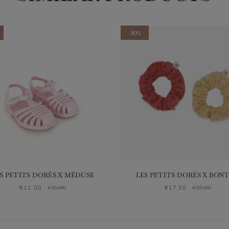
-30%
S PETITS DORÉS X MÉDUSE
LES PETITS DORÉS X BON
€12.00
€15.00
€17.50
€25.00
Price
Regular price
Price
Regular pric