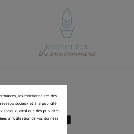
RESPECT FOR
the environment
FOLLOW US
ormances, les fonctionnalités des
 réseaux sociaux et à la publicité
ux sociaux, ainsi que des publicités
ées à l'utilisation de vos données
CONTACT US