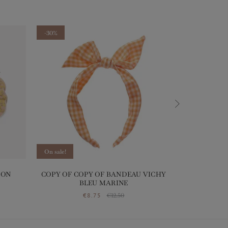
-30%
-20%
On sale!
On sale!
TON
COPY OF COPY OF BANDEAU VICHY
LES PET
BLEU MARINE
e
€8.75
€12.50
Price
Regular price