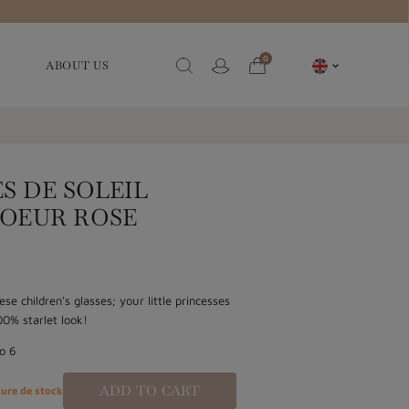
0
ABOUT US

S DE SOLEIL
COEUR ROSE
ese children's glasses; your little princesses
00% starlet look!
to 6
ADD TO CART
ure de stock