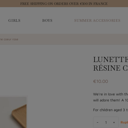
FREE SHIPPING ON ORDERS OVER €100 IN FRANCE
GIRLS
BOYS
SUMMER ACCESSORIES
ine coeur rose
LUNETTE
RÉSINE 
€10.00
We're in love with th
will adore them! A 1
For children aged 3 
-
+
Rupt