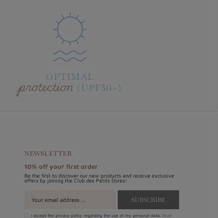
OPTIMAL
protection
(UPF50+)
NEWSLETTER
10% off your first order
Be the first to discover our new products and receive exclusive
offers by joining the Club des Petits Dorés!
I accept the privacy policy regarding the use of my personal data.
Read