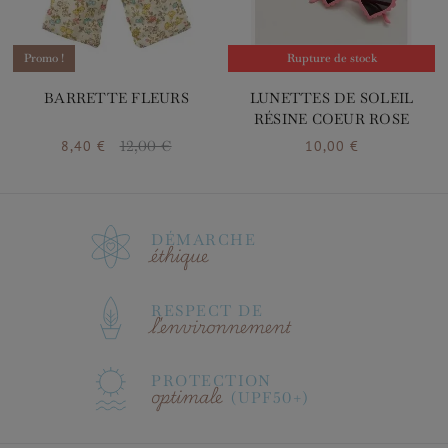
Promo !
Promo !
Rupture de stock
BARRETTE FLEURS
LUNETTES DE SOLEIL
RÉSINE COEUR ROSE
8,40 €
12,00 €
10,00 €
Prix
Prix de base
Prix
DÉMARCHE
éthique
RESPECT DE
l'environnement
PROTECTION
optimale
(UPF50+)