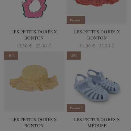
Promo !
LES PETITS DORÉS X
LES PETITS DORÉS X
BONTON
BONTON
17,50 €
25,00 €
21,00 €
35,00 €
Prix
Prix de base
Prix
Prix de base
-40%
-20%
Promo !
LES PETITS DORÉS X
LES PETITS DORÉS X
BONTON
MÉDUSE