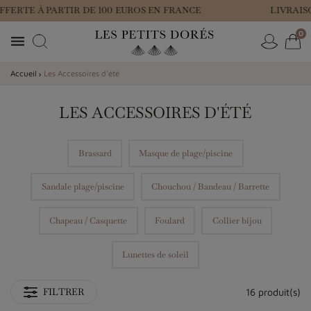
FERTE À PARTIR DE 100 EUROS EN FRANCE
LIVRAISO
0

Accueil
Les Accessoires d'été
LES ACCESSOIRES D'ÉTÉ
Brassard
Masque de plage/piscine
Sandale plage/piscine
Chouchou / Bandeau / Barrette
Chapeau / Casquette
Foulard
Collier bijou
Lunettes de soleil
16 produit(s)
FILTRER