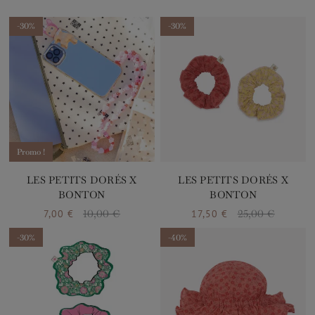
-30%
-30%
Promo !
LES PETITS DORÉS X
LES PETITS DORÉS X
BONTON
BONTON
7,00 €
10,00 €
17,50 €
25,00 €
Prix
Prix de base
Prix
Prix de base
-30%
-40%