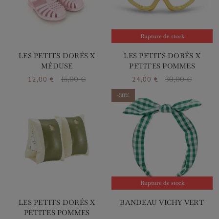
Rupture de stock
LES PETITS DORÉS X
LES PETITS DORÉS X
MÉDUSE
PETITES POMMES
12,00 €
15,00 €
24,00 €
30,00 €
Prix
Prix de base
Prix
Prix de base
-30%
Promo !
Rupture de stock
LES PETITS DORÉS X
BANDEAU VICHY VERT
PETITES POMMES