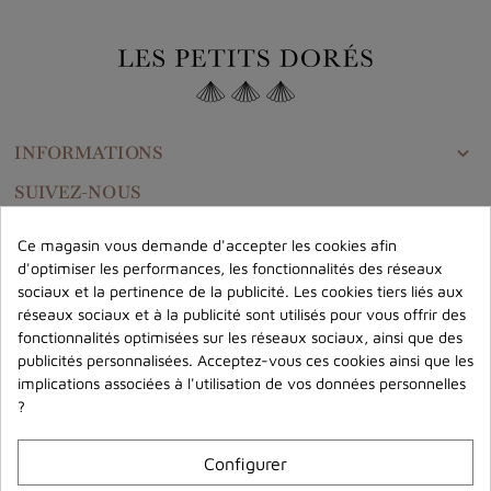
INFORMATIONS

SUIVEZ-NOUS
Ce magasin vous demande d'accepter les cookies afin
d'optimiser les performances, les fonctionnalités des réseaux
CONTACTEZ-NOUS
sociaux et la pertinence de la publicité. Les cookies tiers liés aux
réseaux sociaux et à la publicité sont utilisés pour vous offrir des
fonctionnalités optimisées sur les réseaux sociaux, ainsi que des
NEWSLETTER
publicités personnalisées. Acceptez-vous ces cookies ainsi que les
-10% sur votre première commande
implications associées à l'utilisation de vos données personnelles
Découvrez en avant première nos nouveautés et recevez des offres
?
exclusives en rejoignant le Club des Petits Dorés !
Configurer