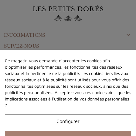
INFORMATIONS

SUIVEZ-NOUS
Ce magasin vous demande d'accepter les cookies afin
d'optimiser les performances, les fonctionnalités des réseaux
CONTACTEZ-NOUS
sociaux et la pertinence de la publicité. Les cookies tiers liés aux
réseaux sociaux et à la publicité sont utilisés pour vous offrir des
fonctionnalités optimisées sur les réseaux sociaux, ainsi que des
NEWSLETTER
publicités personnalisées. Acceptez-vous ces cookies ainsi que les
-10% sur votre première commande
implications associées à l'utilisation de vos données personnelles
Découvrez en avant première nos nouveautés et recevez des offres
?
exclusives en rejoignant le Club des Petits Dorés !
Configurer
J'accepte la politique de confidentialité concernant l'utilisation des mes données