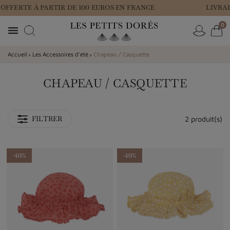
OFFERTE À PARTIR DE 100 EUROS EN FRANCE
LIVRAI
0

Accueil
Les Accessoires d'été
Chapeau / Casquette
CHAPEAU / CASQUETTE
2 produit(s)
FILTRER
-40%
-40%