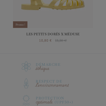
Promo !
Promo !
LES PETITS DORÉS X MÉDUSE
10,80 €
13,50 €
Prix
Prix de base
DÉMARCHE
éthique
RESPECT DE
l'environnement
PROTECTION
optimale
(UPF50+)