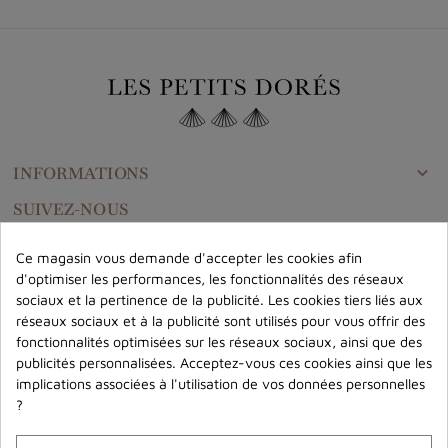
INFORMATIONS

SUIVEZ-NOUS
Ce magasin vous demande d'accepter les cookies afin
d'optimiser les performances, les fonctionnalités des réseaux
CONTACTEZ-NOUS
sociaux et la pertinence de la publicité. Les cookies tiers liés aux
réseaux sociaux et à la publicité sont utilisés pour vous offrir des
fonctionnalités optimisées sur les réseaux sociaux, ainsi que des
NEWSLETTER
publicités personnalisées. Acceptez-vous ces cookies ainsi que les
-10% sur votre première commande
implications associées à l'utilisation de vos données personnelles
Découvrez en avant première nos nouveautés et recevez des offres
?
exclusives en rejoignant le Club des Petits Dorés !