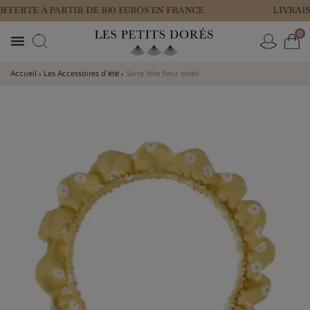
FFERTE À PARTIR DE 100 EUROS EN FRANCE
LIVRAIS
0

Accueil
Les Accessoires d'été
Serre tête fleur soleil