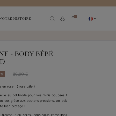
0
NOTRE HISTOIRE

NE - BODY BÉBÉ
ND
39,90 €
0%
e en rose ! ( rose pâle )
eille au col brodé pour vos minis poupées !
au dos grâce aux boutons pressions, un look
té bien protégé !
a fraîcheur du corps, nous vous conseillons