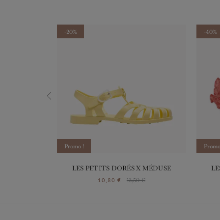
-20%
-40%
Promo !
Promo
X MÉDUSE
LES PETITS DORÉS X MÉDUSE
LE
0 €
10,80 €
13,50 €
de base
Prix
Prix de base