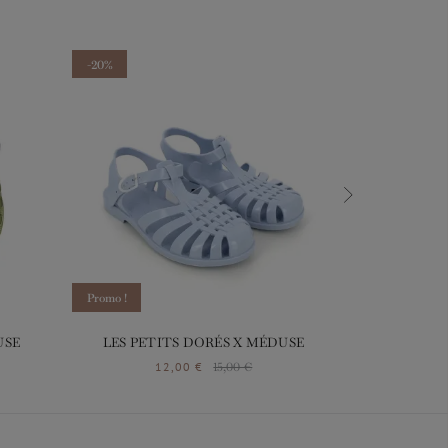
-20%
-40%
Promo !
USE
LES PETITS DORÉS X MÉDUSE
LES PET
12,00 €
15,00 €
2
Prix
Prix de base