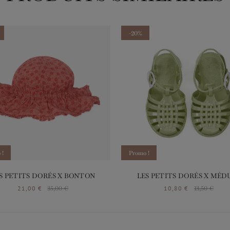
-20%
 !
Promo !
S PETITS DORÉS X BONTON
LES PETITS DORÉS X MÉD
21,00 €
35,00 €
10,80 €
13,50 €
Prix
Prix de base
Prix
Prix de base